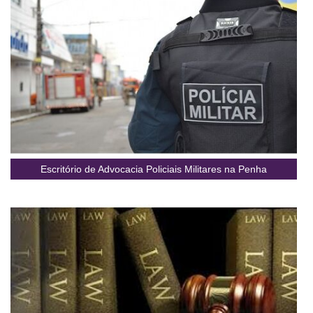
Escritório de Advocacia Policiais Militares na Penha