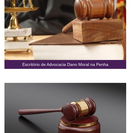
Escritório de Advocacia Dano Moral na Penha