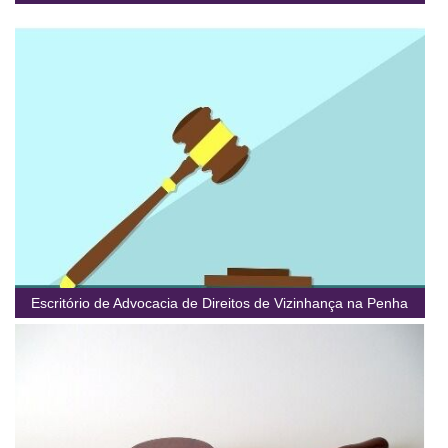
Escritório de Advocacia de Direitos de Vizinhança na Penha