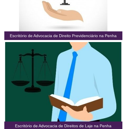
Escritório de Advocacia de Direito Previdenciário na Penha
Escritório de Advocacia de Direitos de Laje na Penha