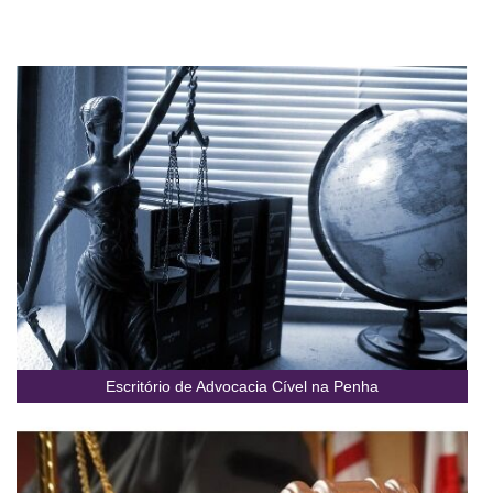
Escritório de Advocacia Cível na Penha