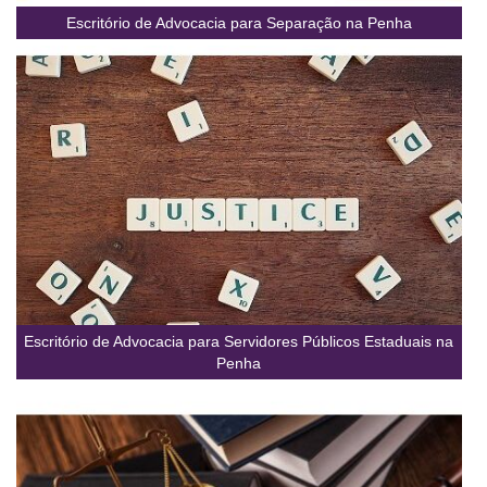
Escritório de Advocacia para Separação na Penha
Escritório de Advocacia para Servidores Públicos Estaduais na
Penha