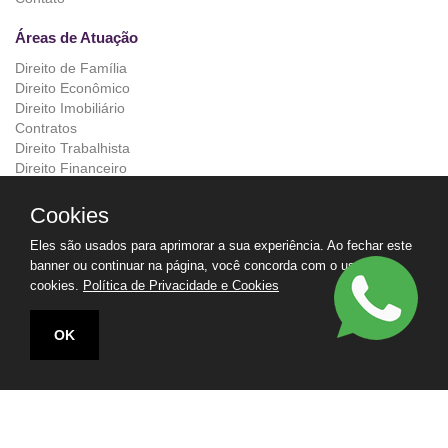
Áreas de Atuação
Direito de Família
Direito Econômico
Direito Imobiliário
Contratos
Direito Trabalhista
Direito Financeiro
Direito Societário
Direito Tributário
Cookies
Direito Civil
Eles são usados para aprimorar a sua experiência. Ao fechar este
Direito do Consumidor
banner ou continuar na página, você concorda com o uso de
cookies.
Política de Privacidade e Cookies
Contato
(011) 95372-2892
OK
contato@piccinatoeaugusto.com.br
Redes Sociais