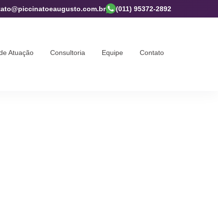
tato@piccinatoeaugusto.com.br
(011) 95372-2892
de Atuação
Consultoria
Equipe
Contato