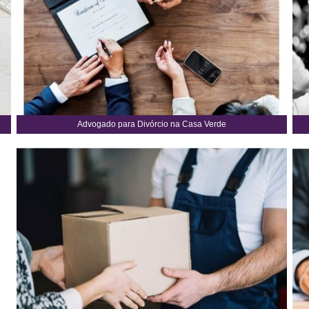
Advogado para Divórcio na Casa Verde