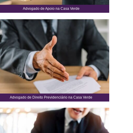
Advogado de Apoio na Casa Verde
Advogado de Direito Previdenciário na Casa Verde