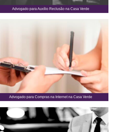
Advogado para Auxílio Reclusão na Casa Verde
Advogado para Compras na Internet na Casa Verde