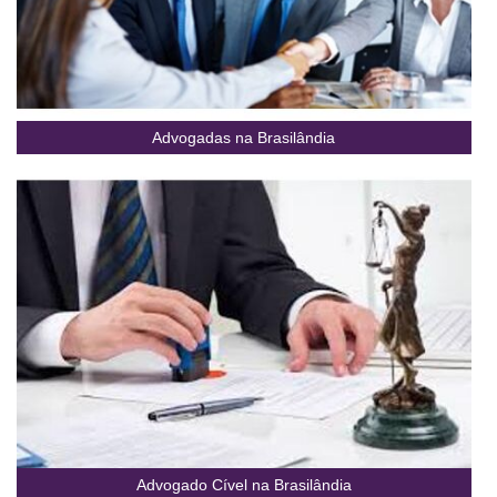
Advogadas na Brasilândia
Advogado Cível na Brasilândia