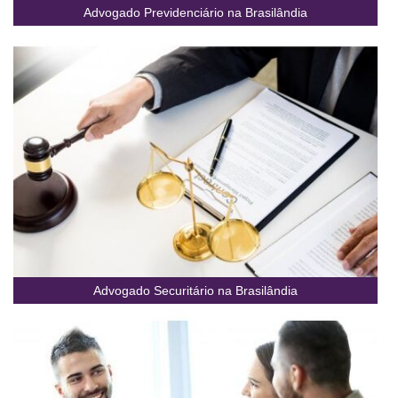
Advogado Previdenciário na Brasilândia
Advogado Securitário na Brasilândia