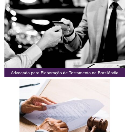
Advogado para Elaboração de Testamento na Brasilândia