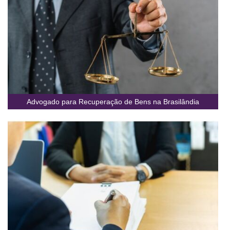
Advogado para Recuperação de Bens na Brasilândia