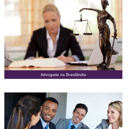
Advogada na Brasilândia