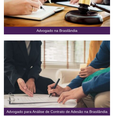
Advogado na Brasilândia
Advogado para Análise de Contrato de Adesão na Brasilândia