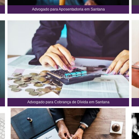
Advogado para Aposentadoria em Santana
Advogado para Cobrança de Dívida em Santana