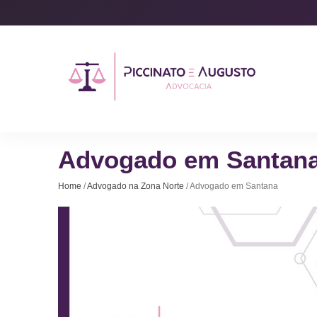
Advogado em Santan
Home
/
Advogado na Zona Norte
/ Advogado em Santana