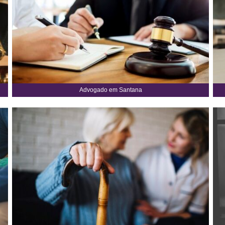
Advogado em Santana