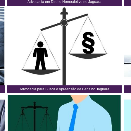
Advocacia em Direito Homoafetivo no Jaguara
Advocacia para Busca e Apreensão de Bens no Jaguara